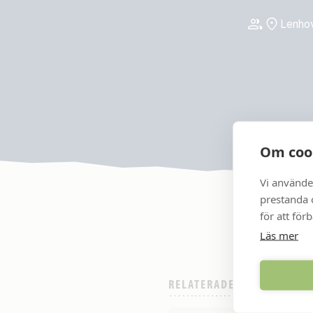
Lenhov
Om coo
Vi använde
prestanda o
för att för
Läs mer
RELATERADE DOKUMENT