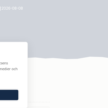
2026-08-08
tsens
 medier och