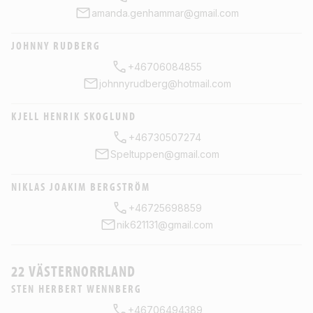
amanda.genhammar@gmail.com
JOHNNY RUDBERG
+46706084855
johnnyrudberg@hotmail.com
KJELL HENRIK SKOGLUND
+46730507274
Speltuppen@gmail.com
NIKLAS JOAKIM BERGSTRÖM
+46725698859
nik621131@gmail.com
22 VÄSTERNORRLAND
STEN HERBERT WENNBERG
+46706494389