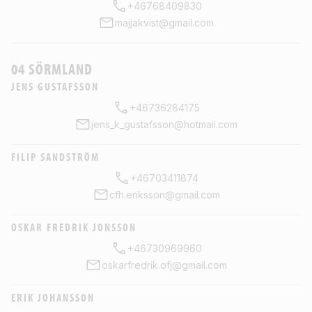
+46768409830
majjakvist@gmail.com
04 SÖRMLAND
JENS GUSTAFSSON
+46736284175
jens_k_gustafsson@hotmail.com
FILIP SANDSTRÖM
+46703411874
cfh.eriksson@gmail.com
OSKAR FREDRIK JONSSON
+46730969960
oskarfredrik.ofj@gmail.com
ERIK JOHANSSON