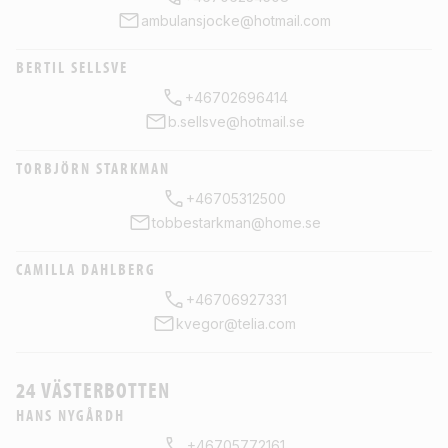
ambulansjocke@hotmail.com
BERTIL SELLSVE
+46702696414
b.sellsve@hotmail.se
TORBJÖRN STARKMAN
+46705312500
tobbestarkman@home.se
CAMILLA DAHLBERG
+46706927331
kvegor@telia.com
24 VÄSTERBOTTEN
HANS NYGÅRDH
+46705772161