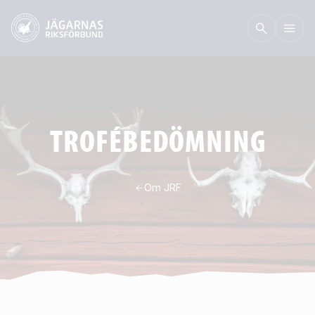
TROFÉBEDÖMNING
Om JRF