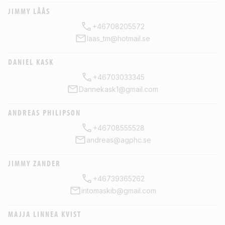
JIMMY LÅÅS
+46708205572
laas_tm@hotmail.se
DANIEL KASK
+46703033345
Dannekask1@gmail.com
ANDREAS PHILIPSON
+46708555528
andreas@agphc.se
JIMMY ZANDER
+46739365262
intomaskib@gmail.com
MAJJA LINNEA KVIST