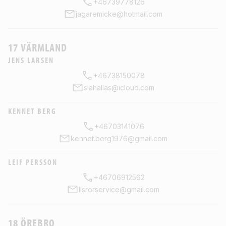
+46739778126
jagaremicke@hotmail.com
17 VÄRMLAND
JENS LARSEN
+46738150078
slahallas@icloud.com
KENNET BERG
+46703141076
kennet.berg1976@gmail.com
LEIF PERSSON
+46706912562
llsrorservice@gmail.com
18 ÖREBRO