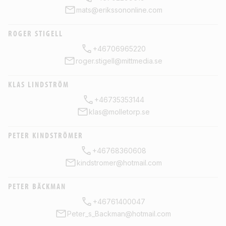
mats@erikssononline.com
ROGER STIGELL
+46706965220
roger.stigell@mittmedia.se
KLAS LINDSTRÖM
+46735353144
klas@molletorp.se
PETER KINDSTRÖMER
+46768360608
kindstromer@hotmail.com
PETER BÄCKMAN
+46761400047
Peter_s_Backman@hotmail.com