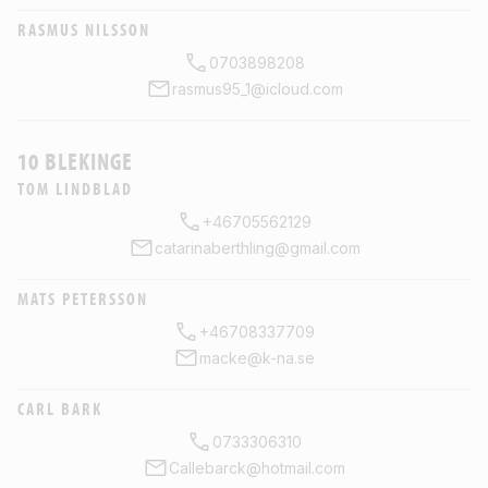
RASMUS NILSSON
0703898208
rasmus95_1@icloud.com
10 BLEKINGE
TOM LINDBLAD
+46705562129
catarinaberthling@gmail.com
MATS PETERSSON
+46708337709
macke@k-na.se
CARL BARK
0733306310
Callebarck@hotmail.com