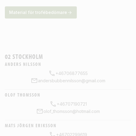
Material för trofébedömare
02 STOCKHOLM
ANDERS NILSSON
+46706877655
andersbubbennilsson@gmail.com
OLOF THOMSSON
+46707190721
olof_thomsson@hotmail.com
MATS JÖRGEN ERIKSSON
+46702299619