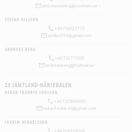
sten.wennberg@comhem.se
STEFAN NILSSON
+46706127773
acidic2134@gmail.com
ANDREAS BERG
+46730772551
andreasberg@hotmail.se
23 JÄMTLAND-HÄRJEDALEN
OSKAR FREDRIK JONSSON
+46730969960
oskarfredrik.ofj@gmail.com
JOAKIM MIKAELSSON
+46706234508