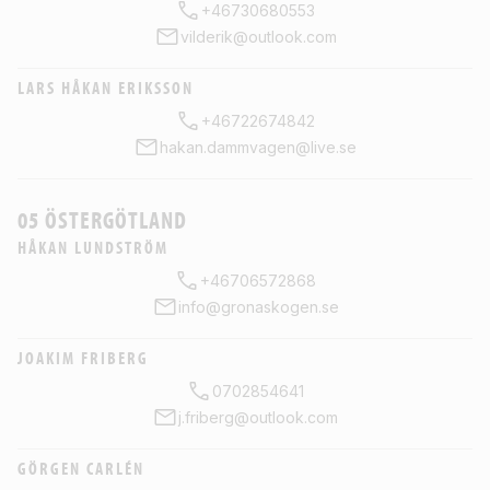
+46730680553
vilderik@outlook.com
LARS HÅKAN ERIKSSON
+46722674842
hakan.dammvagen@live.se
05 ÖSTERGÖTLAND
HÅKAN LUNDSTRÖM
+46706572868
info@gronaskogen.se
JOAKIM FRIBERG
0702854641
j.friberg@outlook.com
GÖRGEN CARLÉN