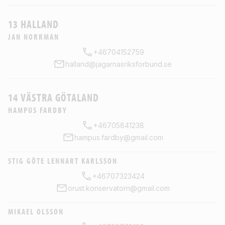
13 HALLAND
JAN NORRMAN
+46704152759
halland@jagarnasriksforbund.se
14 VÄSTRA GÖTALAND
HAMPUS FARDBY
+46705841238
hampus.fardby@gmail.com
STIG GÖTE LENNART KARLSSON
+46707323424
orust.konservatorn@gmail.com
MIKAEL OLSSON