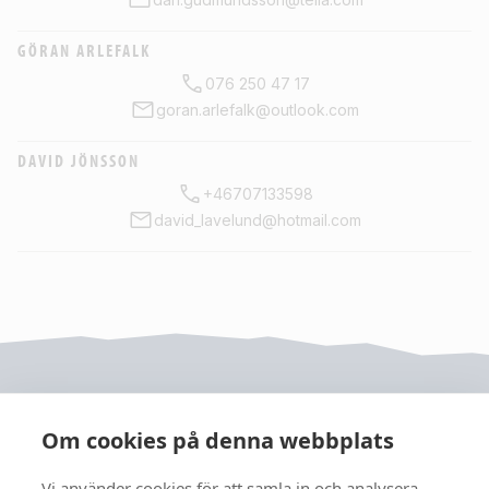
GÖRAN ARLEFALK
076 250 47 17
goran.arlefalk@outlook.com
DAVID JÖNSSON
+46707133598
david_lavelund@hotmail.com
Om cookies på denna webbplats
Vi använder cookies för att samla in och analysera