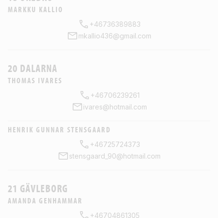
MARKKU KALLIO
+46736389883
mkallio436@gmail.com
20 DALARNA
THOMAS IVARES
+46706239261
ivares@hotmail.com
HENRIK GUNNAR STENSGAARD
+46725724373
stensgaard_90@hotmail.com
21 GÄVLEBORG
AMANDA GENHAMMAR
+46704861305