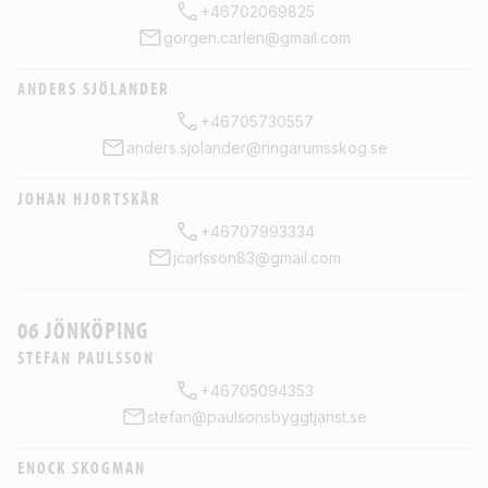
+46702069825
gorgen.carlen@gmail.com
ANDERS SJÖLANDER
+46705730557
anders.sjolander@ringarumsskog.se
JOHAN HJORTSKÄR
+46707993334
jcarlsson83@gmail.com
06 JÖNKÖPING
STEFAN PAULSSON
+46705094353
stefan@paulsonsbyggtjanst.se
ENOCK SKOGMAN