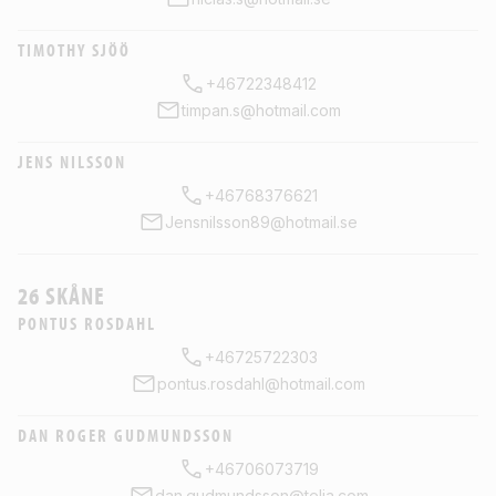
TIMOTHY SJÖÖ
+46722348412
timpan.s@hotmail.com
JENS NILSSON
+46768376621
Jensnilsson89@hotmail.se
26 SKÅNE
PONTUS ROSDAHL
+46725722303
pontus.rosdahl@hotmail.com
DAN ROGER GUDMUNDSSON
+46706073719
dan.gudmundsson@telia.com