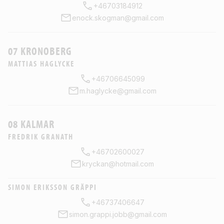
+46703184912
enock.skogman@gmail.com
07 KRONOBERG
MATTIAS HAGLYCKE
+46706645099
m.haglycke@gmail.com
08 KALMAR
FREDRIK GRANATH
+46702600027
kryckan@hotmail.com
SIMON ERIKSSON GRÄPPI
+46737406647
simon.grappi.jobb@gmail.com