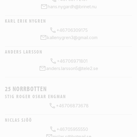
hans.nygardh@brinet.nu
KARL ERIK NYGREN
+46706309175
kallenygren3@gmail.com
ANDERS LARSSON
+46706971801
anders.larsson5@tele2.se
25 NORRBOTTEN
STIG ROGER OSKAR ENGMAN
+46706873678
NICLAS SJÖÖ
+46705955550
niclas.s@hotmail.se