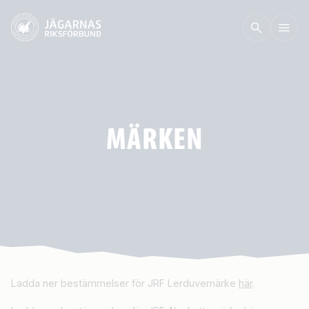
MÄRKEN
Ladda ner bestämmelser för JRF Lerduvemärke
hä
r
.