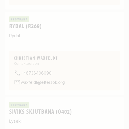
PROVBANA
RYDAL (R269)
Rydal
CHRISTIAN WÄXFELDT
Kontaktperson
+46736406090
waxfeldt@eftersok.org
PROVBANA
SIVIKS SKJUTBANA (O402)
Lysekil