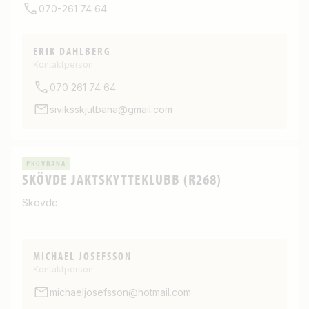
070-261 74 64
ERIK DAHLBERG
Kontaktperson
070 261 74 64
siviksskjutbana@gmail.com
PROVBANA
SKÖVDE JAKTSKYTTEKLUBB (R268)
Skövde
MICHAEL JOSEFSSON
Kontaktperson
michaeljosefsson@hotmail.com