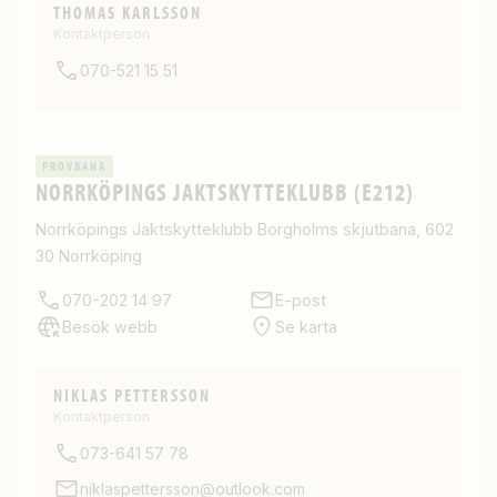
THOMAS KARLSSON
Kontaktperson
070-521 15 51
PROVBANA
NORRKÖPINGS JAKTSKYTTEKLUBB (E212)
Norrköpings Jaktskytteklubb Borgholms skjutbana, 602
30 Norrköping
070-202 14 97
E-post
Besök webb
Se karta
NIKLAS PETTERSSON
Kontaktperson
073-641 57 78
niklaspettersson@outlook.com