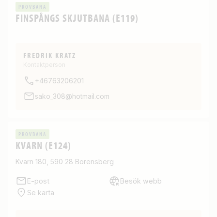
PROVBANA
FINSPÅNGS SKJUTBANA (E119)
FREDRIK KRATZ
Kontaktperson
+46763206201
sako_308@hotmail.com
PROVBANA
KVARN (E124)
Kvarn 180, 590 28 Borensberg
E-post
Besök webb
Se karta