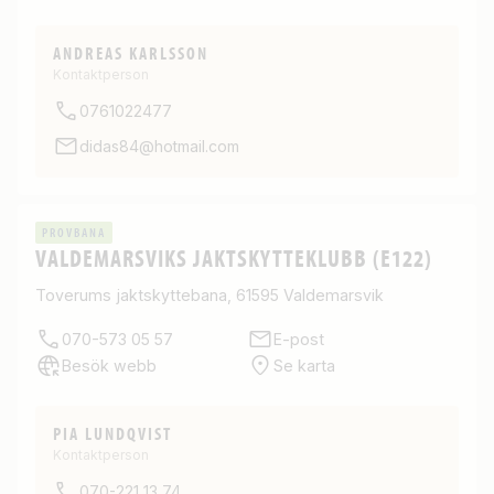
ANDREAS KARLSSON
Kontaktperson
0761022477
didas84@hotmail.com
PROVBANA
VALDEMARSVIKS JAKTSKYTTEKLUBB (E122)
Toverums jaktskyttebana, 61595 Valdemarsvik
070-573 05 57
E-post
Besök webb
Se karta
PIA LUNDQVIST
Kontaktperson
070-221 13 74