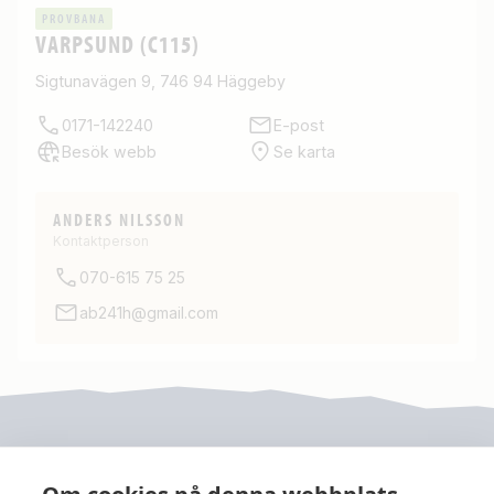
PROVBANA
VARPSUND (C115)
Sigtunavägen 9, 746 94 Häggeby
0171-142240
E-post
Besök webb
Se karta
ANDERS NILSSON
Kontaktperson
070-615 75 25
ab241h@gmail.com