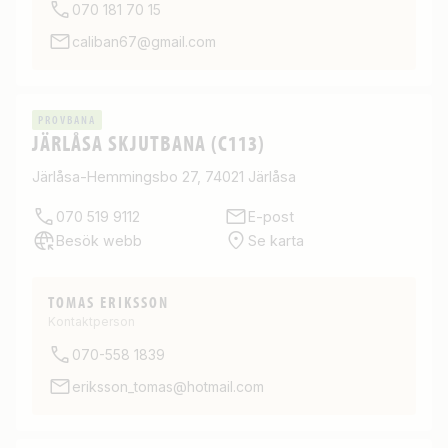
070 181 70 15
caliban67@gmail.com
PROVBANA
JÄRLÅSA SKJUTBANA (C113)
Järlåsa-Hemmingsbo 27, 74021 Järlåsa
070 519 9112
E-post
Besök webb
Se karta
TOMAS ERIKSSON
Kontaktperson
070-558 1839
eriksson_tomas@hotmail.com