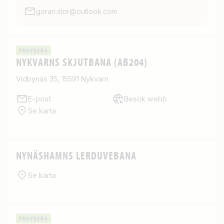
goran.stor@outlook.com
PROVBANA
NYKVARNS SKJUTBANA (AB204)
Vidbynäs 35, 15591 Nykvarn
E-post
Besök webb
Se karta
NYNÄSHAMNS LERDUVEBANA
Se karta
PROVBANA